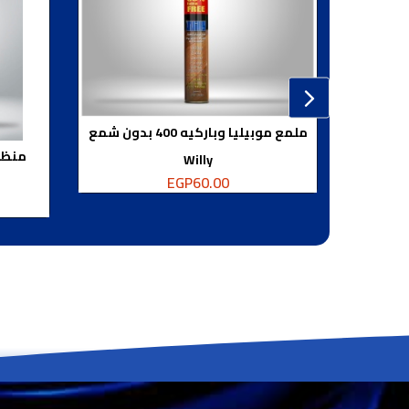
ملمع موبيليا وباركيه 400 بدون شمع
منظف ز
Willy
EGP
60.00