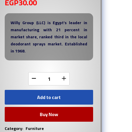
EGP
30.00
Willy Group (LLC) is Egypt’s leader in
manufacturing with 21 percent in
market share, ranked third in the local
deodorant sprays market. Established
in 1968.
Add to cart
Buy Now
Category:
Furniture