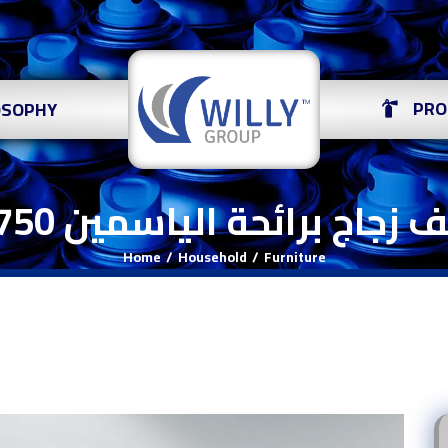
PRO
OSOPHY
زجاج برائحة الياسمين 750 مل
Home
Household
Furniture