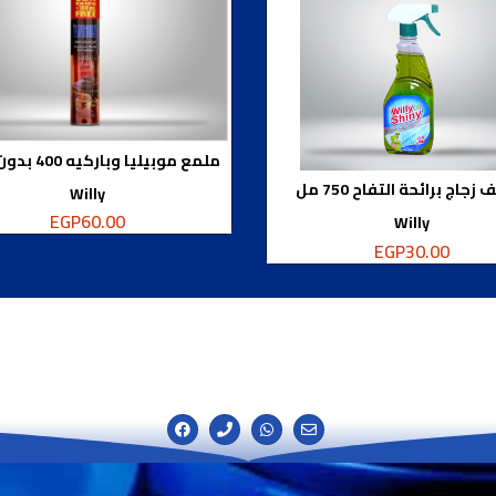
ملمع موبيليا وباركيه 400 بدون شمع
جاج برائحة التفاح 750 مل
Willy
EGP
60.00
Willy
EGP
30.00