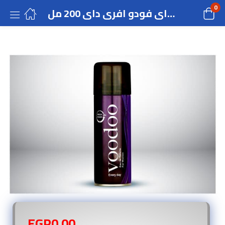
0
ماء تواليت سبراى فودو افرى داى 200 مل
EGP
0.00