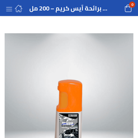
0
معطر جو سيارة برائحة آيس كريم – 200 مل