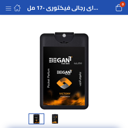
0
ماء تواليت سبراى رجالى فيكتورى -17 مل